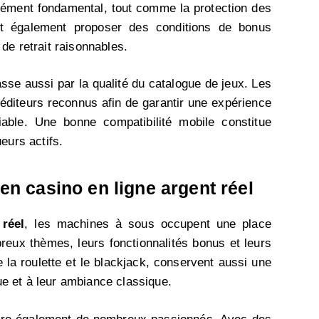
élément fondamental, tout comme la protection des
it également proposer des conditions de bonus
 de retrait raisonnables.
sse aussi par la qualité du catalogue de jeux. Les
éditeurs reconnus afin de garantir une expérience
fiable. Une bonne compatibilité mobile constitue
eurs actifs.
en casino en ligne argent réel
 réel
, les machines à sous occupent une place
reux thèmes, leurs fonctionnalités bonus et leurs
 la roulette et le blackjack, conservent aussi une
que et à leur ambiance classique.