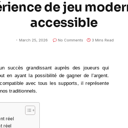
rience de jeu moder
accessible
March 25, 2026
No Comments
3 Mins Read
un succès grandissant auprès des joueurs qui
out en ayant la possibilité de gagner de l’argent.
 compatible avec tous les supports, il représente
nos traditionnels.
nt réel
t réel