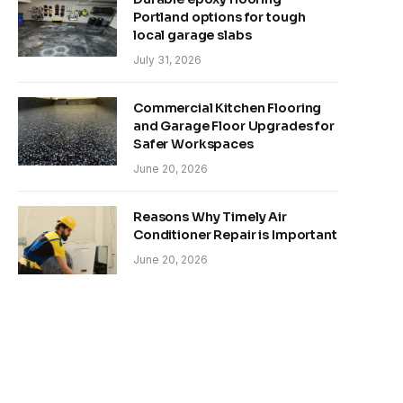
Portland options for tough
local garage slabs
July 31, 2026
Commercial Kitchen Flooring
and Garage Floor Upgrades for
Safer Workspaces
June 20, 2026
Reasons Why Timely Air
Conditioner Repair is Important
June 20, 2026