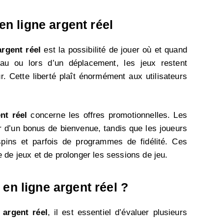
en ligne argent réel
argent réel
est la possibilité de jouer où et quand
au ou lors d’un déplacement, les jeux restent
r. Cette liberté plaît énormément aux utilisateurs
nt réel
concerne les offres promotionnelles. Les
 d’un bonus de bienvenue, tandis que les joueurs
 spins et parfois de programmes de fidélité. Ces
de jeux et de prolonger les sessions de jeu.
en ligne argent réel ?
 argent réel
, il est essentiel d’évaluer plusieurs