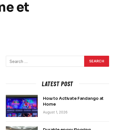
ne et
LATEST POST
How to Activate Fandango at
Home
August 1, 2026
Durable epoxy flooring